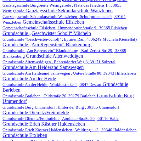
Ganztagsschule Burgbreite Wernigerode , Platz des Friedens 1 , 38855
Ganztagsschule Sekundarschule Wanzleben
Wernigerode
Ganztagsschule Sekundarschule Wanzleben , Schulpromenade 9 , 39164
Gemeinschaftsschule Eilsleben
Wanzleben
Gemeinschaftsschule Eilsleben , Ummendorfer Straße 9 , 39365 Eilsleben
Grundschule „Geschwister Scholl“ Mücheln
Grundschule "Geschwister-Scholl" , Eptiner Rain 4, 06249 Mücheln (Geiseltal)
Grundschule „Am Regenstein“ Blankenburg
Grundschule „Am Regenstein“ Blankenburg , Karl-Zerbst-Str. 29 , 38889
Grundschule Altenweddigen
Blankenburg
Grundschule Altenweddigen , Bahrendorfer Weg 3, 39171 Sülzetal
Grundschule Am Heiderand Samswegen
Grundschule Am Heiderand Samswegen , Untere Straße 80, 39343 Hillersleben
Grundschule An der Heide
Grundschule
Grundschule An der Heide , Winklerstraße 4 , 6847 Dessau
Barleben
Grundschule Burg
Grundschule Barleben , Feldstraße 20, 39179 Barleben
Ummendorf
Grundschule Burg Ummendorf , Hinter der Burg , 39365 Ummendorf
Grundschule Diemitz/Freiimfelde
Grundschule Diemitz/Freiimfelde , Apoldaer Straße 20 , 06116 Halle
Grundschule Erich Kästner Haldensleben
Grundschule Erich Kästner Haldensleben , Waldring 112 , 39340 Haldensleben
Grundschule Erxleben