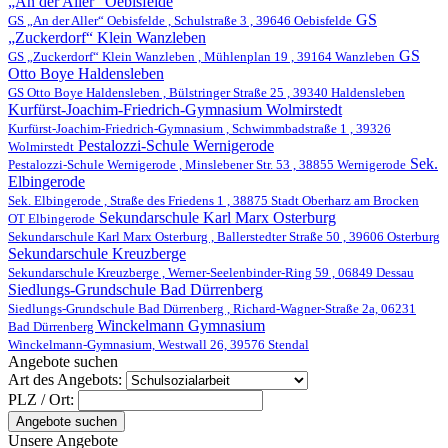
„An der Aller“ Oebisfelde
GS
GS „An der Aller“ Oebisfelde , Schulstraße 3 , 39646 Oebisfelde
„Zuckerdorf“ Klein Wanzleben
GS
GS „Zuckerdorf“ Klein Wanzleben , Mühlenplan 19 , 39164 Wanzleben
Otto Boye Haldensleben
GS Otto Boye Haldensleben , Bülstringer Straße 25 , 39340 Haldensleben
Kurfürst-Joachim-Friedrich-Gymnasium Wolmirstedt
Kurfürst-Joachim-Friedrich-Gymnasium , Schwimmbadstraße 1 , 39326
Pestalozzi-Schule Wernigerode
Wolmirstedt
Sek.
Pestalozzi-Schule Wernigerode , Minslebener Str. 53 , 38855 Wernigerode
Elbingerode
Sek. Elbingerode , Straße des Friedens 1 , 38875 Stadt Oberharz am Brocken
Sekundarschule Karl Marx Osterburg
OT Elbingerode
Sekundarschule Karl Marx Osterburg , Ballerstedter Straße 50 , 39606 Osterburg
Sekundarschule Kreuzberge
Sekundarschule Kreuzberge , Werner-Seelenbinder-Ring 59 , 06849 Dessau
Siedlungs-Grundschule Bad Dürrenberg
Siedlungs-Grundschule Bad Dürrenberg , Richard-Wagner-Straße 2a, 06231
Winckelmann Gymnasium
Bad Dürrenberg
Winckelmann-Gymnasium, Westwall 26, 39576 Stendal
Angebote suchen
Art des Angebots:
PLZ / Ort:
Angebote suchen
Unsere Angebote