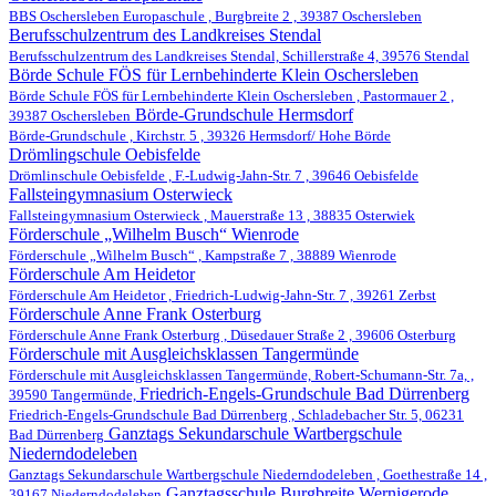
BBS Oschersleben Europaschule , Burgbreite 2 , 39387 Oschersleben
Berufsschulzentrum des Landkreises Stendal
Berufsschulzentrum des Landkreises Stendal, Schillerstraße 4, 39576 Stendal
Börde Schule FÖS für Lernbehinderte Klein Oschersleben
Börde Schule FÖS für Lernbehinderte Klein Oschersleben , Pastormauer 2 ,
Börde-Grundschule Hermsdorf
39387 Oschersleben
Börde-Grundschule , Kirchstr. 5 , 39326 Hermsdorf/ Hohe Börde
Drömlingschule Oebisfelde
Drömlinschule Oebisfelde , F.-Ludwig-Jahn-Str. 7 , 39646 Oebisfelde
Fallsteingymnasium Osterwieck
Fallsteingymnasium Osterwieck , Mauerstraße 13 , 38835 Osterwiek
Förderschule „Wilhelm Busch“ Wienrode
Förderschule „Wilhelm Busch“ , Kampstraße 7 , 38889 Wienrode
Förderschule Am Heidetor
Förderschule Am Heidetor , Friedrich-Ludwig-Jahn-Str. 7 , 39261 Zerbst
Förderschule Anne Frank Osterburg
Förderschule Anne Frank Osterburg , Düsedauer Straße 2 , 39606 Osterburg
Förderschule mit Ausgleichsklassen Tangermünde
Förderschule mit Ausgleichsklassen Tangermünde, Robert-Schumann-Str. 7a, ,
Friedrich-Engels-Grundschule Bad Dürrenberg
39590 Tangermünde,
Friedrich-Engels-Grundschule Bad Dürrenberg , Schladebacher Str. 5, 06231
Ganztags Sekundarschule Wartbergschule
Bad Dürrenberg
Niederndodeleben
Ganztags Sekundarschule Wartbergschule Niederndodeleben , Goethestraße 14 ,
Ganztagsschule Burgbreite Wernigerode
39167 Niederndodeleben