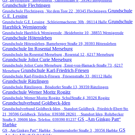
GS „Beverspring“ Bregenstedt , Gartenstraße 8 , 39343 Bregenstedt
Grundschule Flechtingen
Grundschule
Grundschule Flechtingen , Vor dem Tore 22 , 39345 Flechtingen
G.E. Lessing
Grundschule
Grundschule G.E. Lessing , Schleiermacherstr. 30b , 06114 Halle
Harzblick Wernigerode
Grundschule Harzblick Wernigerode , Heidebreite 10 , 38855 Wernigerode
Grundschule Hötensleben
Grundschule Hötensleben, Barneberger Straße 19, 39393 Hötensleben
Grundschule Im Rosental Merseburg
Grundschule Im Rosental Merseburg , Rosental 12 , 6217 Merseburg
Grundschule Joliot Curie Merseburg
Grundschule Joliot Curie Merseburg , Ernst-von-Harnack-Straße 73 , 6217
Grundschule Karl-Friedrich-Friesen
Merseburg
Grundschule Karl-Friedrich-Friesen , Friesenstraße 33 , 06112 Halle
Grundschule Rätzlingen
Grundschule Rätzlingen , Bösdorfer Straße 13, 39359 Rätzlingen
Grundschule Werner Moritz Rogätz
Grundschule Werner Moritz Rogätz, SchulStraße 4, 39326 Rogätz
Grundschulverbund Goldbeck-Iden
Grundschulverbund Goldbeck-Iden, , Standort Goldbeck , Friedrich-Ebert-Str.
21, 39596 Goldbeck, Telefon: 039388 28261 , , Standort Iden, Rohrbecker
GS „Am Ginkgo Patt“
Straße 9, 39606 Iden, Telefon: 039390 81237
Harbke
GS
GS „Am Ginkgo Patt“ Harbke , Sommersdorfer Straße 3 , 39356 Harbke