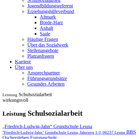
Schulsozialarbeit
Jugendbildungsreferent
Erziehungshilfeverbund
Altmark
Börde-Harz
Anhalt
Saale
Häufige Fragen
Über das Sozialwerk
Stellenangebote
Platzanfragen
Karriere
Über uns
Ansprechpartner
Führungsgrundsätze
Gesundes Arbeiten
Schulsozialarbeit
Leistung
wirkungsvoll
Schulsozialarbeit
Leistung
„Friedrich-Ludwig-Jahn“ Grundschule Leuna
BBS
"Friedrich-Ludwig-Jahn" Grundschule Leuna, Jahnweg 1-3, 06237 Leuna
Oschersleben Europaschule