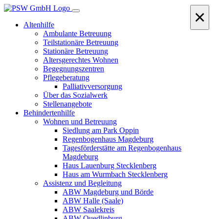
×
Altenhilfe
Ambulante Betreuung
Teilstationäre Betreuung
Stationäre Betreuung
Altersgerechtes Wohnen
Begegnungszentren
Pflegeberatung
Palliativversorgung
Über das Sozialwerk
Stellenangebote
Behindertenhilfe
Wohnen und Betreuung
Siedlung am Park Oppin
Regenbogenhaus Magdeburg
Tagesförderstätte am Regenbogenhaus
Magdeburg
Haus Lauenburg Stecklenberg
Haus am Wurmbach Stecklenberg
Assistenz und Begleitung
ABW Magdeburg und Börde
ABW Halle (Saale)
ABW Saalekreis
ABW Quedlinburg