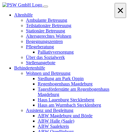
×
Altenhilfe
Ambulante Betreuung
Teilstationäre Betreuung
Stationäre Betreuung
Altersgerechtes Wohnen
Begegnungszentren
Pflegeberatung
Palliativversorgung
Über das Sozialwerk
Stellenangebote
Behindertenhilfe
Wohnen und Betreuung
Siedlung am Park Oppin
Regenbogenhaus Magdeburg
Tagesförderstätte am Regenbogenhaus
Magdeburg
Haus Lauenburg Stecklenberg
Haus am Wurmbach Stecklenberg
Assistenz und Begleitung
ABW Magdeburg und Börde
ABW Halle (Saale)
ABW Saalekreis
ABW Quedlinburg