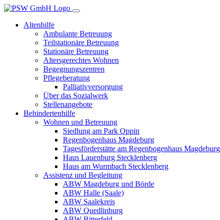
Altenhilfe
Ambulante Betreuung
Teilstationäre Betreuung
Stationäre Betreuung
Altersgerechtes Wohnen
Begegnungszentren
Pflegeberatung
Palliativversorgung
Über das Sozialwerk
Stellenangebote
Behindertenhilfe
Wohnen und Betreuung
Siedlung am Park Oppin
Regenbogenhaus Magdeburg
Tagesförderstätte am Regenbogenhaus Magdeburg
Haus Lauenburg Stecklenberg
Haus am Wurmbach Stecklenberg
Assistenz und Begleitung
ABW Magdeburg und Börde
ABW Halle (Saale)
ABW Saalekreis
ABW Quedlinburg
ABW Bitterfeld