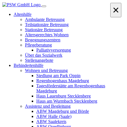
×
Altenhilfe
Ambulante Betreuung
Teilstationäre Betreuung
Stationäre Betreuung
Altersgerechtes Wohnen
Begegnungszentren
Pflegeberatung
Palliativversorgung
Über das Sozialwerk
Stellenangebote
Behindertenhilfe
Wohnen und Betreuung
Siedlung am Park Oppin
Regenbogenhaus Magdeburg
Tagesförderstätte am Regenbogenhaus
Magdeburg
Haus Lauenburg Stecklenberg
Haus am Wurmbach Stecklenberg
Assistenz und Begleitung
ABW Magdeburg und Börde
ABW Halle (Saale)
ABW Saalekreis
ABW Quedlinburg