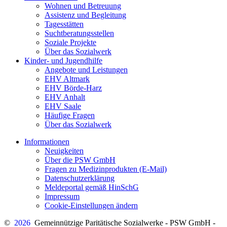
Wohnen und Betreuung
Assistenz und Begleitung
Tagesstätten
Suchtberatungsstellen
Soziale Projekte
Über das Sozialwerk
Kinder- und Jugendhilfe
Angebote und Leistungen
EHV Altmark
EHV Börde-Harz
EHV Anhalt
EHV Saale
Häufige Fragen
Über das Sozialwerk
Informationen
Neuigkeiten
Über die PSW GmbH
Fragen zu Medizinprodukten (E-Mail)
Datenschutzerklärung
Meldeportal gemäß HinSchG
Impressum
Cookie-Einstellungen ändern
©
2026
Gemeinnützige Paritätische Sozialwerke - PSW GmbH -