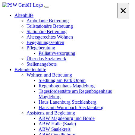
×
Altenhilfe
Ambulante Betreuung
Teilstationäre Betreuung
Stationäre Betreuung
Altersgerechtes Wohnen
Begegnungszentren
Pflegeberatung
Palliativversorgung
Über das Sozialwerk
Stellenangebote
Behindertenhilfe
Wohnen und Betreuung
Siedlung am Park Oppin
Regenbogenhaus Magdeburg
Tagesförderstätte am Regenbogenhaus
Magdeburg
Haus Lauenburg Stecklenberg
Haus am Wurmbach Stecklenberg
Assistenz und Begleitung
ABW Magdeburg und Börde
ABW Halle (Saale)
ABW Saalekreis
ABW Quedlinburg