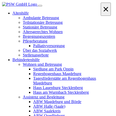
×
Altenhilfe
Ambulante Betreuung
Teilstationäre Betreuung
Stationäre Betreuung
Altersgerechtes Wohnen
Begegnungszentren
Pflegeberatung
Palliativversorgung
Über das Sozialwerk
Stellenangebote
Behindertenhilfe
Wohnen und Betreuung
Siedlung am Park Oppin
Regenbogenhaus Magdeburg
Tagesförderstätte am Regenbogenhaus
Magdeburg
Haus Lauenburg Stecklenberg
Haus am Wurmbach Stecklenberg
Assistenz und Begleitung
ABW Magdeburg und Börde
ABW Halle (Saale)
ABW Saalekreis
ABW Quedlinburg