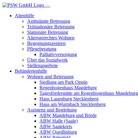
Altenhilfe
Ambulante Betreuung
Teilstationäre Betreuung
Stationäre Betreuung
Altersgerechtes Wohnen
Begegnungszentren
Pflegeberatung
Palliativversorgung
Über das Sozialwerk
Stellenangebote
Behindertenhilfe
Wohnen und Betreuung
Siedlung am Park Oppin
Regenbogenhaus Magdeburg
Tagesförderstätte am Regenbogenhaus Magdeburg
Haus Lauenburg Stecklenberg
Haus am Wurmbach Stecklenberg
Assistenz und Begleitung
ABW Magdeburg und Börde
ABW Halle (Saale)
ABW Saalekreis
ABW Quedlinburg
ABW Bitterfeld