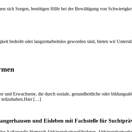
hen sich Sorgen, benötigen Hilfe bei der Bewältigung von Schwierig
eit bedroht oder langzeitarbeitslos geworden sind, bieten wir Unterst
ormen
che und Erwachsene, die durch soziale, gesundheitliche oder bildungs
t teilzuhaben.Hier […]
angerhausen und Eisleben mit Fachstelle für Suchtprä
 der Außenstelle Hettstedt Abhängigkeitsgefährdeten, Abhängigkeitse