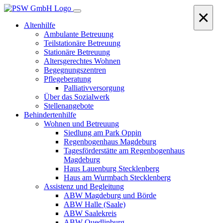
×
Altenhilfe
Ambulante Betreuung
Teilstationäre Betreuung
Stationäre Betreuung
Altersgerechtes Wohnen
Begegnungszentren
Pflegeberatung
Palliativversorgung
Über das Sozialwerk
Stellenangebote
Behindertenhilfe
Wohnen und Betreuung
Siedlung am Park Oppin
Regenbogenhaus Magdeburg
Tagesförderstätte am Regenbogenhaus
Magdeburg
Haus Lauenburg Stecklenberg
Haus am Wurmbach Stecklenberg
Assistenz und Begleitung
ABW Magdeburg und Börde
ABW Halle (Saale)
ABW Saalekreis
ABW Quedlinburg