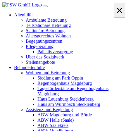
×
Altenhilfe
Ambulante Betreuung
Teilstationäre Betreuung
Stationäre Betreuung
Altersgerechtes Wohnen
Begegnungszentren
Pflegeberatung
Palliativversorgung
Über das Sozialwerk
Stellenangebote
Behindertenhilfe
Wohnen und Betreuung
Siedlung am Park Oppin
Regenbogenhaus Magdeburg
Tagesförderstätte am Regenbogenhaus
Magdeburg
Haus Lauenburg Stecklenberg
Haus am Wurmbach Stecklenberg
Assistenz und Begleitung
ABW Magdeburg und Börde
ABW Halle (Saale)
ABW Saalekreis
ABW Quedlinburg