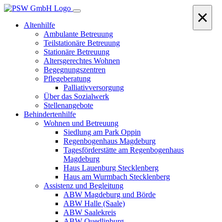
×
Altenhilfe
Ambulante Betreuung
Teilstationäre Betreuung
Stationäre Betreuung
Altersgerechtes Wohnen
Begegnungszentren
Pflegeberatung
Palliativversorgung
Über das Sozialwerk
Stellenangebote
Behindertenhilfe
Wohnen und Betreuung
Siedlung am Park Oppin
Regenbogenhaus Magdeburg
Tagesförderstätte am Regenbogenhaus
Magdeburg
Haus Lauenburg Stecklenberg
Haus am Wurmbach Stecklenberg
Assistenz und Begleitung
ABW Magdeburg und Börde
ABW Halle (Saale)
ABW Saalekreis
ABW Quedlinburg