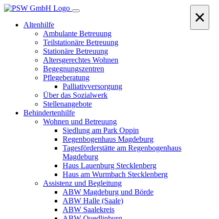
×
Altenhilfe
Ambulante Betreuung
Teilstationäre Betreuung
Stationäre Betreuung
Altersgerechtes Wohnen
Begegnungszentren
Pflegeberatung
Palliativversorgung
Über das Sozialwerk
Stellenangebote
Behindertenhilfe
Wohnen und Betreuung
Siedlung am Park Oppin
Regenbogenhaus Magdeburg
Tagesförderstätte am Regenbogenhaus
Magdeburg
Haus Lauenburg Stecklenberg
Haus am Wurmbach Stecklenberg
Assistenz und Begleitung
ABW Magdeburg und Börde
ABW Halle (Saale)
ABW Saalekreis
ABW Quedlinburg