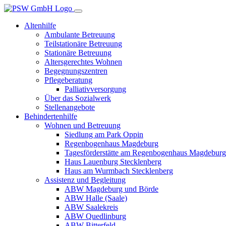
Altenhilfe
Ambulante Betreuung
Teilstationäre Betreuung
Stationäre Betreuung
Altersgerechtes Wohnen
Begegnungszentren
Pflegeberatung
Palliativversorgung
Über das Sozialwerk
Stellenangebote
Behindertenhilfe
Wohnen und Betreuung
Siedlung am Park Oppin
Regenbogenhaus Magdeburg
Tagesförderstätte am Regenbogenhaus Magdeburg
Haus Lauenburg Stecklenberg
Haus am Wurmbach Stecklenberg
Assistenz und Begleitung
ABW Magdeburg und Börde
ABW Halle (Saale)
ABW Saalekreis
ABW Quedlinburg
ABW Bitterfeld