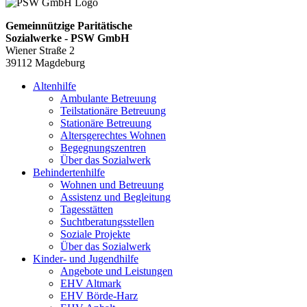
Gemeinnützige Paritätische
Sozialwerke - PSW GmbH
Wiener Straße 2
39112 Magdeburg
Altenhilfe
Ambulante Betreuung
Teilstationäre Betreuung
Stationäre Betreuung
Altersgerechtes Wohnen
Begegnungszentren
Über das Sozialwerk
Behindertenhilfe
Wohnen und Betreuung
Assistenz und Begleitung
Tagesstätten
Suchtberatungsstellen
Soziale Projekte
Über das Sozialwerk
Kinder- und Jugendhilfe
Angebote und Leistungen
EHV Altmark
EHV Börde-Harz