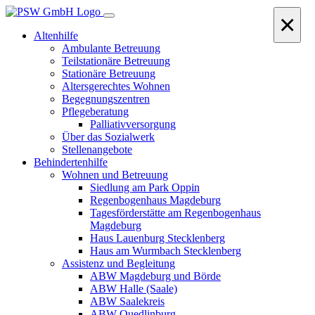
×
Altenhilfe
Ambulante Betreuung
Teilstationäre Betreuung
Stationäre Betreuung
Altersgerechtes Wohnen
Begegnungszentren
Pflegeberatung
Palliativversorgung
Über das Sozialwerk
Stellenangebote
Behindertenhilfe
Wohnen und Betreuung
Siedlung am Park Oppin
Regenbogenhaus Magdeburg
Tagesförderstätte am Regenbogenhaus
Magdeburg
Haus Lauenburg Stecklenberg
Haus am Wurmbach Stecklenberg
Assistenz und Begleitung
ABW Magdeburg und Börde
ABW Halle (Saale)
ABW Saalekreis
ABW Quedlinburg