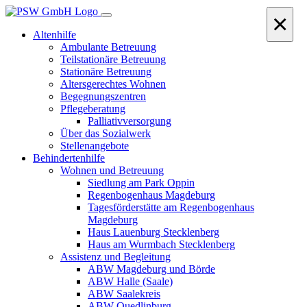
×
Altenhilfe
Ambulante Betreuung
Teilstationäre Betreuung
Stationäre Betreuung
Altersgerechtes Wohnen
Begegnungszentren
Pflegeberatung
Palliativversorgung
Über das Sozialwerk
Stellenangebote
Behindertenhilfe
Wohnen und Betreuung
Siedlung am Park Oppin
Regenbogenhaus Magdeburg
Tagesförderstätte am Regenbogenhaus
Magdeburg
Haus Lauenburg Stecklenberg
Haus am Wurmbach Stecklenberg
Assistenz und Begleitung
ABW Magdeburg und Börde
ABW Halle (Saale)
ABW Saalekreis
ABW Quedlinburg