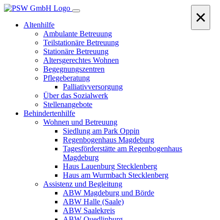
×
Altenhilfe
Ambulante Betreuung
Teilstationäre Betreuung
Stationäre Betreuung
Altersgerechtes Wohnen
Begegnungszentren
Pflegeberatung
Palliativversorgung
Über das Sozialwerk
Stellenangebote
Behindertenhilfe
Wohnen und Betreuung
Siedlung am Park Oppin
Regenbogenhaus Magdeburg
Tagesförderstätte am Regenbogenhaus
Magdeburg
Haus Lauenburg Stecklenberg
Haus am Wurmbach Stecklenberg
Assistenz und Begleitung
ABW Magdeburg und Börde
ABW Halle (Saale)
ABW Saalekreis
ABW Quedlinburg