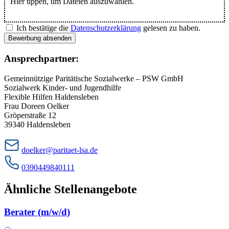
Hier tippen, um Dateien auszuwählen.
Ich bestätige die
Datenschutzerklärung
gelesen zu haben.
Bewerbung absenden
Ansprechpartner:
Gemeinnützige Paritätische Sozialwerke – PSW GmbH
Sozialwerk Kinder- und Jugendhilfe
Flexible Hilfen Haldensleben
Frau Doreen Oelker
Gröperstraße 12
39340 Haldensleben
doelker@paritaet-lsa.de
0390449840111
Ähnliche Stellenangebote
Berater (m/w/d)