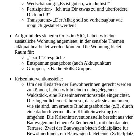
Wertschätzung- „Es ist gut so, wie du bist!“
Partizipation- „Ich trau Dir etwas zu und überfordere
Dich nicht!“
Transparenz- „Der Alltag soll so vorhersagbar wie
möglich gestaltet werden!
Aufgrund des sicheren Ortes im SIO, haben wir eine
zusätzliche Wohnung angemietet, in der sensible Themen
adäquat bearbeitet werden können. Die Wohnung bietet
Raum für:
„1 zu 1“-Gespräche
Entspannungsangebote (auch Akkupunktur)
Gruppen, z.B. die Skills-Gruppe.
Kriseninterventionsstelle:
Um den Bedarfen der BewohnerInnen gerecht werden
zu können, haben wir in einem nahegelegenen
Waldstück, eine Kriseninterventionsstelle eingerichtet.
Die Jugendlichen erfahren so, dass wir sie annehmen,
wie sie sind, um erneute Bindungsabbrüche (z.B. durch
eine dadurch vermeidbare Klinikeinweisung) zu
umgehen. Die Kriseninterventionsstelle besteht aus vier
Bauwagen und einem Außenbereich, mit überdachter
Terrasse. Zwei der Bauwagen bieten Schlafplätze für
BewohnerInnen, ein Bauwagen bietet einen Schlafplatz