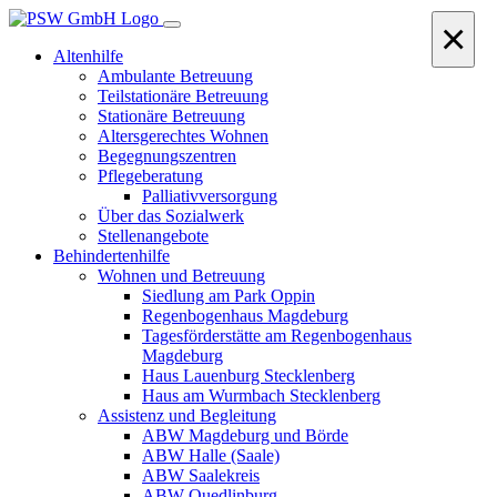
×
Altenhilfe
Ambulante Betreuung
Teilstationäre Betreuung
Stationäre Betreuung
Altersgerechtes Wohnen
Begegnungszentren
Pflegeberatung
Palliativversorgung
Über das Sozialwerk
Stellenangebote
Behindertenhilfe
Wohnen und Betreuung
Siedlung am Park Oppin
Regenbogenhaus Magdeburg
Tagesförderstätte am Regenbogenhaus
Magdeburg
Haus Lauenburg Stecklenberg
Haus am Wurmbach Stecklenberg
Assistenz und Begleitung
ABW Magdeburg und Börde
ABW Halle (Saale)
ABW Saalekreis
ABW Quedlinburg