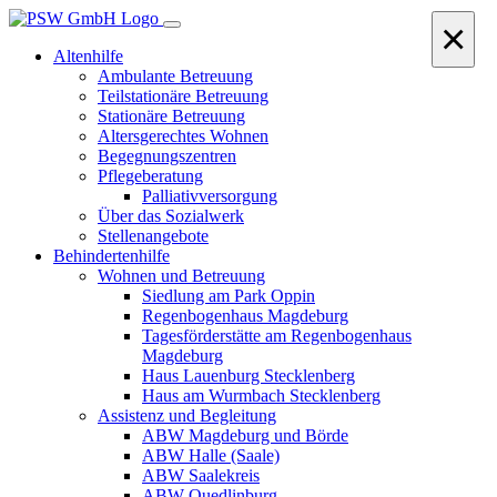
×
Altenhilfe
Ambulante Betreuung
Teilstationäre Betreuung
Stationäre Betreuung
Altersgerechtes Wohnen
Begegnungszentren
Pflegeberatung
Palliativversorgung
Über das Sozialwerk
Stellenangebote
Behindertenhilfe
Wohnen und Betreuung
Siedlung am Park Oppin
Regenbogenhaus Magdeburg
Tagesförderstätte am Regenbogenhaus
Magdeburg
Haus Lauenburg Stecklenberg
Haus am Wurmbach Stecklenberg
Assistenz und Begleitung
ABW Magdeburg und Börde
ABW Halle (Saale)
ABW Saalekreis
ABW Quedlinburg