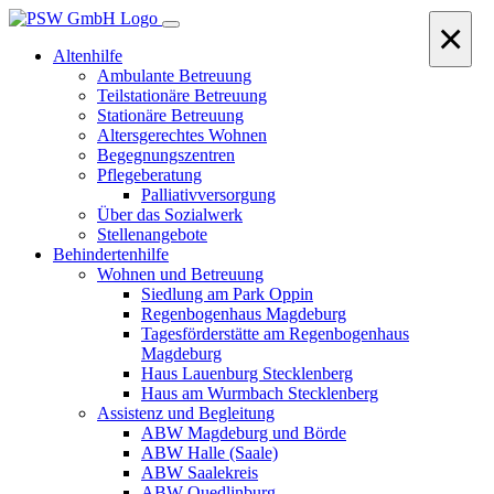
×
Altenhilfe
Ambulante Betreuung
Teilstationäre Betreuung
Stationäre Betreuung
Altersgerechtes Wohnen
Begegnungszentren
Pflegeberatung
Palliativversorgung
Über das Sozialwerk
Stellenangebote
Behindertenhilfe
Wohnen und Betreuung
Siedlung am Park Oppin
Regenbogenhaus Magdeburg
Tagesförderstätte am Regenbogenhaus
Magdeburg
Haus Lauenburg Stecklenberg
Haus am Wurmbach Stecklenberg
Assistenz und Begleitung
ABW Magdeburg und Börde
ABW Halle (Saale)
ABW Saalekreis
ABW Quedlinburg