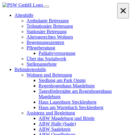
×
Altenhilfe
Ambulante Betreuung
Teilstationäre Betreuung
Stationäre Betreuung
Altersgerechtes Wohnen
Begegnungszentren
Pflegeberatung
Palliativversorgung
Über das Sozialwerk
Stellenangebote
Behindertenhilfe
Wohnen und Betreuung
Siedlung am Park Oppin
Regenbogenhaus Magdeburg
Tagesförderstätte am Regenbogenhaus
Magdeburg
Haus Lauenburg Stecklenberg
Haus am Wurmbach Stecklenberg
Assistenz und Begleitung
ABW Magdeburg und Börde
ABW Halle (Saale)
ABW Saalekreis
ABW Quedlinburg