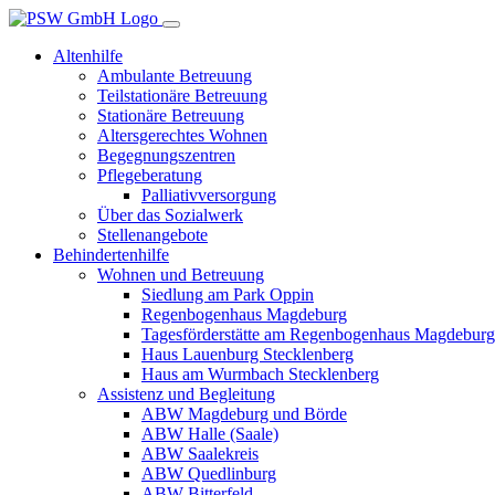
Altenhilfe
Ambulante Betreuung
Teilstationäre Betreuung
Stationäre Betreuung
Altersgerechtes Wohnen
Begegnungszentren
Pflegeberatung
Palliativversorgung
Über das Sozialwerk
Stellenangebote
Behindertenhilfe
Wohnen und Betreuung
Siedlung am Park Oppin
Regenbogenhaus Magdeburg
Tagesförderstätte am Regenbogenhaus Magdeburg
Haus Lauenburg Stecklenberg
Haus am Wurmbach Stecklenberg
Assistenz und Begleitung
ABW Magdeburg und Börde
ABW Halle (Saale)
ABW Saalekreis
ABW Quedlinburg
ABW Bitterfeld