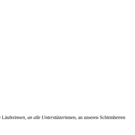
e Läufer
innen, an alle Unterstützer
innen, an unseren Schirmherren