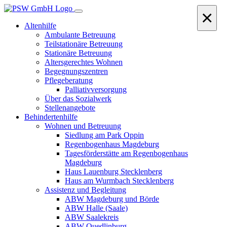
×
Altenhilfe
Ambulante Betreuung
Teilstationäre Betreuung
Stationäre Betreuung
Altersgerechtes Wohnen
Begegnungszentren
Pflegeberatung
Palliativversorgung
Über das Sozialwerk
Stellenangebote
Behindertenhilfe
Wohnen und Betreuung
Siedlung am Park Oppin
Regenbogenhaus Magdeburg
Tagesförderstätte am Regenbogenhaus
Magdeburg
Haus Lauenburg Stecklenberg
Haus am Wurmbach Stecklenberg
Assistenz und Begleitung
ABW Magdeburg und Börde
ABW Halle (Saale)
ABW Saalekreis
ABW Quedlinburg