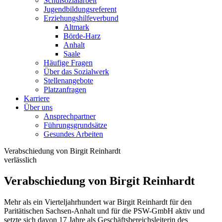
Schulsozialarbeit
Jugendbildungsreferent
Erziehungshilfeverbund
Altmark
Börde-Harz
Anhalt
Saale
Häufige Fragen
Über das Sozialwerk
Stellenangebote
Platzanfragen
Karriere
Über uns
Ansprechpartner
Führungsgrundsätze
Gesundes Arbeiten
Verabschiedung von Birgit Reinhardt
verlässlich
Verabschiedung von Birgit Reinhardt
Mehr als ein Vierteljahrhundert war Birgit Reinhardt für den
Paritätischen Sachsen-Anhalt und für die PSW-GmbH aktiv und
setzte sich davon 17 Jahre als Geschäftsbereichsleiterin des