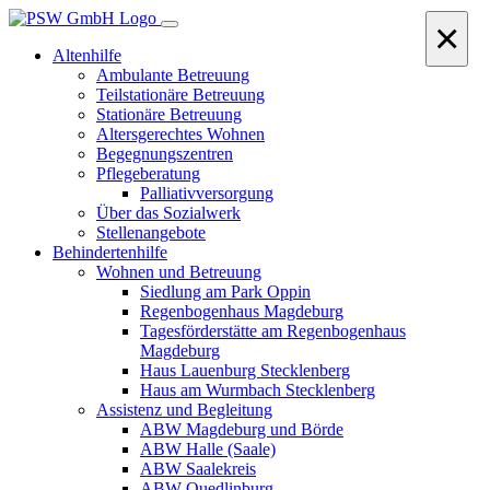
×
Altenhilfe
Ambulante Betreuung
Teilstationäre Betreuung
Stationäre Betreuung
Altersgerechtes Wohnen
Begegnungszentren
Pflegeberatung
Palliativversorgung
Über das Sozialwerk
Stellenangebote
Behindertenhilfe
Wohnen und Betreuung
Siedlung am Park Oppin
Regenbogenhaus Magdeburg
Tagesförderstätte am Regenbogenhaus
Magdeburg
Haus Lauenburg Stecklenberg
Haus am Wurmbach Stecklenberg
Assistenz und Begleitung
ABW Magdeburg und Börde
ABW Halle (Saale)
ABW Saalekreis
ABW Quedlinburg