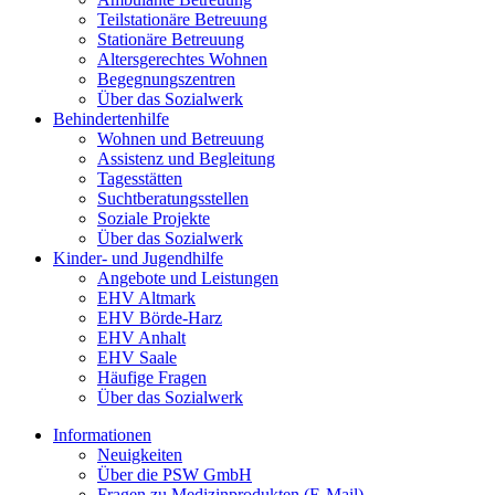
Teilstationäre Betreuung
Stationäre Betreuung
Altersgerechtes Wohnen
Begegnungszentren
Über das Sozialwerk
Behindertenhilfe
Wohnen und Betreuung
Assistenz und Begleitung
Tagesstätten
Suchtberatungsstellen
Soziale Projekte
Über das Sozialwerk
Kinder- und Jugendhilfe
Angebote und Leistungen
EHV Altmark
EHV Börde-Harz
EHV Anhalt
EHV Saale
Häufige Fragen
Über das Sozialwerk
Informationen
Neuigkeiten
Über die PSW GmbH
Fragen zu Medizinprodukten (E-Mail)