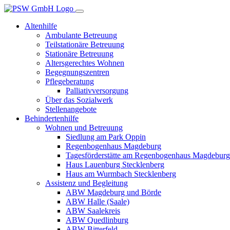
Altenhilfe
Ambulante Betreuung
Teilstationäre Betreuung
Stationäre Betreuung
Altersgerechtes Wohnen
Begegnungszentren
Pflegeberatung
Palliativversorgung
Über das Sozialwerk
Stellenangebote
Behindertenhilfe
Wohnen und Betreuung
Siedlung am Park Oppin
Regenbogenhaus Magdeburg
Tagesförderstätte am Regenbogenhaus Magdeburg
Haus Lauenburg Stecklenberg
Haus am Wurmbach Stecklenberg
Assistenz und Begleitung
ABW Magdeburg und Börde
ABW Halle (Saale)
ABW Saalekreis
ABW Quedlinburg
ABW Bitterfeld