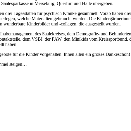
er Saalesparkasse in Merseburg, Querfurt und Halle übergeben.
n drei Tagesstätten für psychisch Kranke gesammelt. Vorab haben drei
rlegen, welche Materialien gebraucht werden. Die Kindergärtnerinnen 
n wunderbare Kinderbilder und -collagen, die ausgestellt wurden.
lhabemanagement des Saalekreises, dem Demografie- und Behindertenbe
ekontaktstelle, dem VSBI, der FAW, den Minikids vom Kreissportbund, d
llt haben.
gebote für die Kinder vorgehalten. Ihnen allen ein großes Dankeschön!
immel steigen…