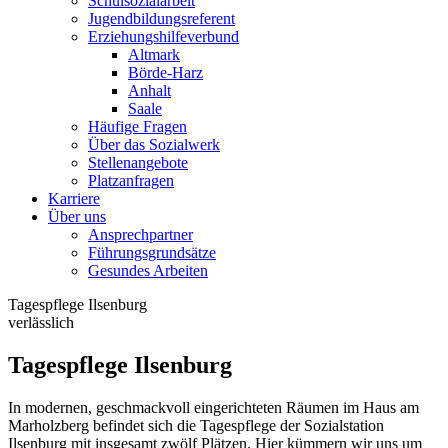
Schulsozialarbeit
Jugendbildungsreferent
Erziehungshilfeverbund
Altmark
Börde-Harz
Anhalt
Saale
Häufige Fragen
Über das Sozialwerk
Stellenangebote
Platzanfragen
Karriere
Über uns
Ansprechpartner
Führungsgrundsätze
Gesundes Arbeiten
Tagespflege Ilsenburg
verlässlich
Tagespflege Ilsenburg
In modernen, geschmackvoll eingerichteten Räumen im Haus am
Marholzberg befindet sich die Tagespflege der Sozialstation
Ilsenburg mit insgesamt zwölf Plätzen. Hier kümmern wir uns um