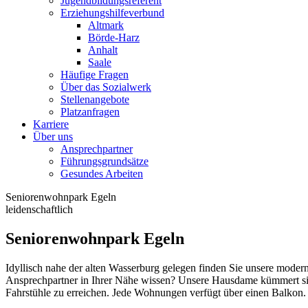
Jugendbildungsreferent
Erziehungshilfeverbund
Altmark
Börde-Harz
Anhalt
Saale
Häufige Fragen
Über das Sozialwerk
Stellenangebote
Platzanfragen
Karriere
Über uns
Ansprechpartner
Führungsgrundsätze
Gesundes Arbeiten
Seniorenwohnpark Egeln
leidenschaftlich
Seniorenwohnpark Egeln
Idyllisch nahe der alten Wasserburg gelegen finden Sie unsere mode
Ansprechpartner in Ihrer Nähe wissen? Unsere Hausdame kümmert sich
Fahrstühle zu erreichen. Jede Wohnungen verfügt über einen Balkon.