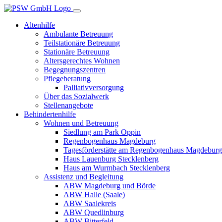
Altenhilfe
Ambulante Betreuung
Teilstationäre Betreuung
Stationäre Betreuung
Altersgerechtes Wohnen
Begegnungszentren
Pflegeberatung
Palliativversorgung
Über das Sozialwerk
Stellenangebote
Behindertenhilfe
Wohnen und Betreuung
Siedlung am Park Oppin
Regenbogenhaus Magdeburg
Tagesförderstätte am Regenbogenhaus Magdeburg
Haus Lauenburg Stecklenberg
Haus am Wurmbach Stecklenberg
Assistenz und Begleitung
ABW Magdeburg und Börde
ABW Halle (Saale)
ABW Saalekreis
ABW Quedlinburg
ABW Bitterfeld