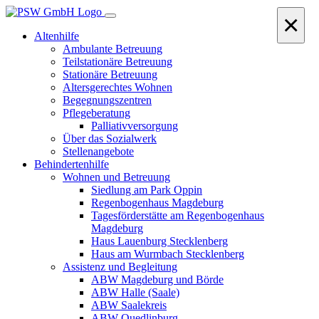
×
Altenhilfe
Ambulante Betreuung
Teilstationäre Betreuung
Stationäre Betreuung
Altersgerechtes Wohnen
Begegnungszentren
Pflegeberatung
Palliativversorgung
Über das Sozialwerk
Stellenangebote
Behindertenhilfe
Wohnen und Betreuung
Siedlung am Park Oppin
Regenbogenhaus Magdeburg
Tagesförderstätte am Regenbogenhaus
Magdeburg
Haus Lauenburg Stecklenberg
Haus am Wurmbach Stecklenberg
Assistenz und Begleitung
ABW Magdeburg und Börde
ABW Halle (Saale)
ABW Saalekreis
ABW Quedlinburg