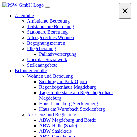
×
Altenhilfe
Ambulante Betreuung
Teilstationäre Betreuung
Stationäre Betreuung
Altersgerechtes Wohnen
Begegnungszentren
Pflegeberatung
Palliativversorgung
Über das Sozialwerk
Stellenangebote
Behindertenhilfe
Wohnen und Betreuung
Siedlung am Park Oppin
Regenbogenhaus Magdeburg
Tagesförderstätte am Regenbogenhaus
Magdeburg
Haus Lauenburg Stecklenberg
Haus am Wurmbach Stecklenberg
Assistenz und Begleitung
ABW Magdeburg und Börde
ABW Halle (Saale)
ABW Saalekreis
ABW Quedlinburg