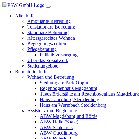
Altenhilfe
Ambulante Betreuung
Teilstationäre Betreuung
Stationäre Betreuung
Altersgerechtes Wohnen
Begegnungszentren
Pflegeberatung
Palliativversorgung
Über das Sozialwerk
Stellenangebote
Behindertenhilfe
Wohnen und Betreuung
Siedlung am Park Oppin
Regenbogenhaus Magdeburg
Tagesförderstätte am Regenbogenhaus Magdeburg
Haus Lauenburg Stecklenberg
Haus am Wurmbach Stecklenberg
Assistenz und Begleitung
ABW Magdeburg und Börde
ABW Halle (Saale)
ABW Saalekreis
ABW Quedlinburg
ABW Bitterfeld